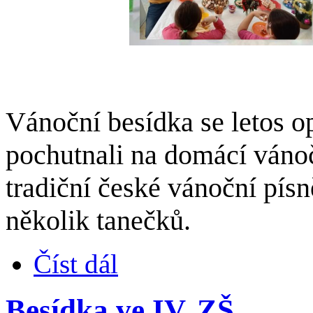
Vánoční besídka se letos op
pochutnali na domácí vánoč
tradiční české vánoční písně
několik tanečků.
Číst dál
Besídka ve IV. ZŠ