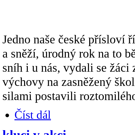
edno naše české přísloví ř
J
a sněží, úrodný rok na to b
sníh i u nás, vydali se žáci
výchovy na zasněžený školn
silami postavili roztomiléh
Číst dál
kluci v akci