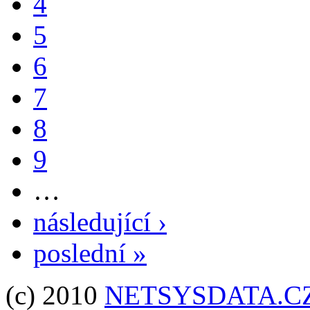
4
5
6
7
8
9
…
následující ›
poslední »
(c) 2010
NETSYSDATA.C