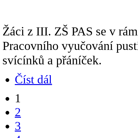
Žáci z III. ZŠ PAS se v rá
Pracovního vyučování pusti
svícínků a přáníček.
Číst dál
1
2
3