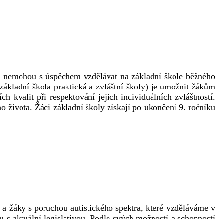
 se nemohou s úspěchem vzdělávat na základní škole běžného
ákladní škola praktická a zvláštní školy) je umožnit žákům
kvalit při respektování jejich individuálních zvláštností.
o života. Žáci základní školy získají po ukončení 9. ročníku
a žáky s poruchou autistického spektra, které vzděláváme v
s aktuální legislativou. Podle svých možností a schopností