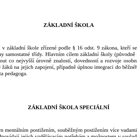
ZÁKLADNÍ ŠKOLA
í v základní škole zřízené podle § 16 odst. 9 zákona, kteří
ny samostatné třídy. Hlavním cílem základní školy (původně z
 co nejvyšší úrovně znalostí, dovedností a rozvoje osobních 
 žáků na jejich zapojení, případně úplnou integraci do běžnéh
nta pedagoga.
ZÁKLADNÍ ŠKOLA SPECIÁLNÍ
kým mentálním postižením, souběžným postižením více vadami 
povídají jejich vzdělávacím potřebám a možnostem v souladu 