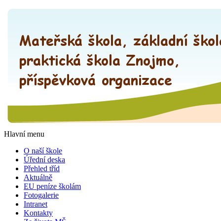
Hlavní menu
O naší škole
Úřední deska
Přehled tříd
Aktuálně
EU peníze školám
Fotogalerie
Intranet
Kontakty