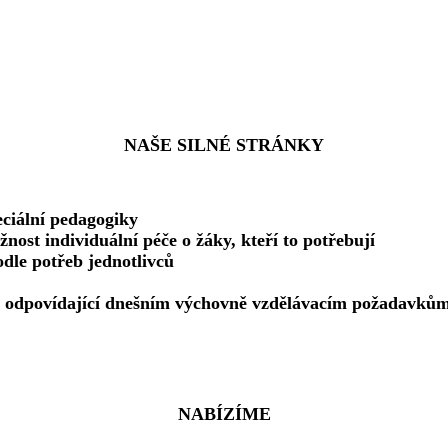
NAŠE SILNÉ STRÁNKY
eciální pedagogiky
nost individuální péče o žáky, kteří to potřebují
odle potřeb jednotlivců
ry odpovídající dnešním výchovně vzdělávacím požadavků
NABÍZÍME