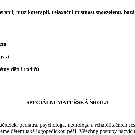
erapii, muzikoterapii, relaxační místnost snoezelenu, bazál
mem
y...)
émy dětí i rodičů
SPECIÁLNÍ MATEŘSKÁ ŠKOLA
učitelek, pediatra, psychologa, neurologa a rehabilitačních s
ujeme dětem také logopedickou péči.
Všechny postupy nacviču