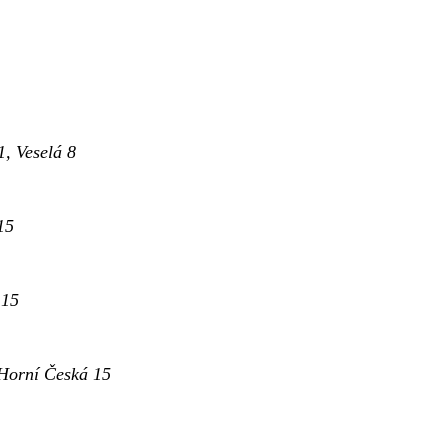
1, Veselá 8
15
 15
Horní Česká 15