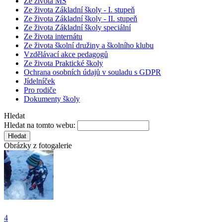
Ze života MŠ
Ze života Základní školy - I. stupeň
Ze života Základní školy - II. stupeň
Ze života Základní školy speciální
Ze života internátu
Ze života školní družiny a školního klubu
Vzdělávací akce pedagogů
Ze života Praktické školy
Ochrana osobních údajů v souladu s GDPR
Jídelníček
Pro rodiče
Dokumenty školy
Hledat
Hledat na tomto webu:
Obrázky z fotogalerie
4