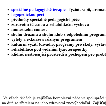
speciálně pedagogické terapie
- fyzioterapii, aromat
logopedickou péči
předměty speciálně pedagogické péče
zdravotní tělesnou a rehabilitační výchovu
mimoškolní činnost
školní družinu a školní klub s odpoledním progra
výlety a exkurze s různým programem
kulturní vyžití (divadlo, programy pro školy, v
ýstav
rehabilitace pod vedením fyzioterapeutky
klidné, nestresující prostředí a pochopení pro probl
Ve všech třídách je zajištěna komplexní péče ve spolupráci 
na dítě se zřetelem na jeho zdravotní znevýhodnění. Zajišť