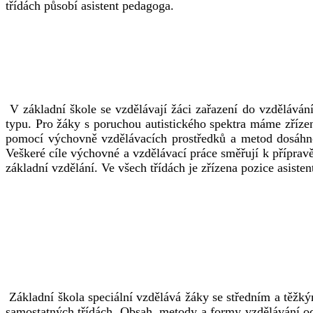
třídách působí asistent pedagoga.
V základní škole se vzdělávají žáci zařazení do vzděláván
typu. Pro žáky s poruchou autistického spektra máme zříze
pomocí výchovně vzdělávacích prostředků a metod dosáhnout
Veškeré cíle výchovné a vzdělávací práce směřují k přípravě
základní vzdělání. Ve všech třídách je zřízena pozice asiste
Základní škola speciální vzdělává žáky se středním a těž
samostatných třídách. Obsah, metody a formy vzdělávání od