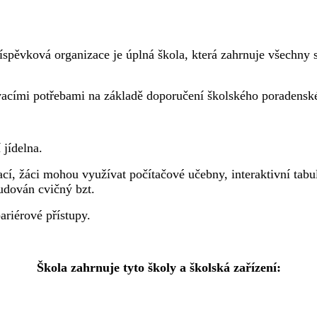
íspěvková organizace je úplná škola, která zahrnuje všechny 
vacími potřebami na základě doporučení školského poradensk
 jídelna.
cí, žáci mohou využívat počítačové učebny, interaktivní tabu
udován cvičný bzt.
riérové přístupy.
Škola zahrnuje tyto školy a školská zařízení: