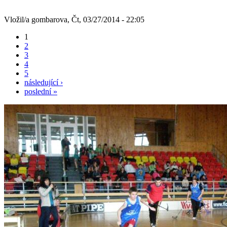
Vložil/a gombarova, Čt, 03/27/2014 - 22:05
1
2
3
4
5
následující ›
poslední »