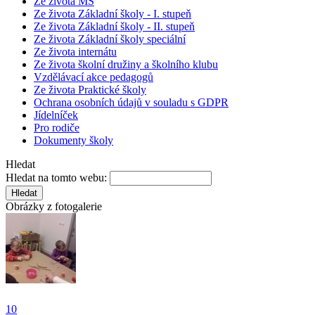
Ze života MŠ
Ze života Základní školy - I. stupeň
Ze života Základní školy - II. stupeň
Ze života Základní školy speciální
Ze života internátu
Ze života školní družiny a školního klubu
Vzdělávací akce pedagogů
Ze života Praktické školy
Ochrana osobních údajů v souladu s GDPR
Jídelníček
Pro rodiče
Dokumenty školy
Hledat
Hledat na tomto webu:
Obrázky z fotogalerie
10