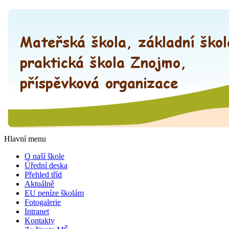
Hlavní menu
O naší škole
Úřední deska
Přehled tříd
Aktuálně
EU peníze školám
Fotogalerie
Intranet
Kontakty