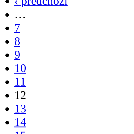
‹ předchozí
…
7
8
9
10
11
12
13
14