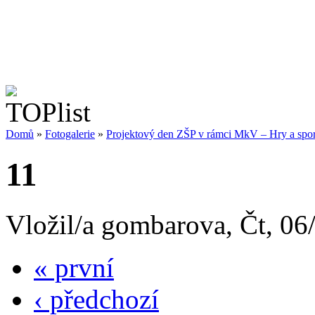
Domů
»
Fotogalerie
»
Projektový den ZŠP v rámci MkV – Hry a sport
11
Vložil/a gombarova, Čt, 06
« první
‹ předchozí