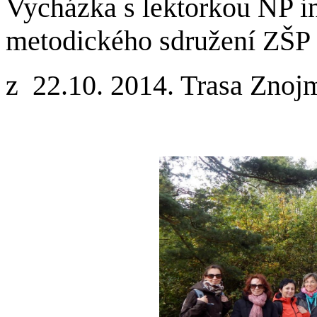
Vycházka s lektorkou NP i
metodického sdružení ZŠP 
z 22.10. 2014. Trasa Znojm