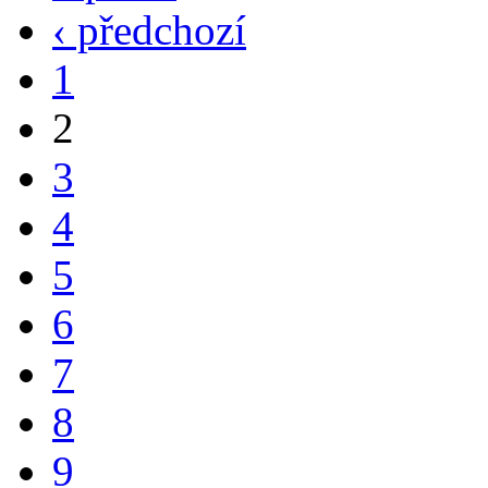
‹ předchozí
1
2
3
4
5
6
7
8
9