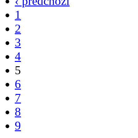
‹ předchozí
1
2
3
4
5
6
7
8
9